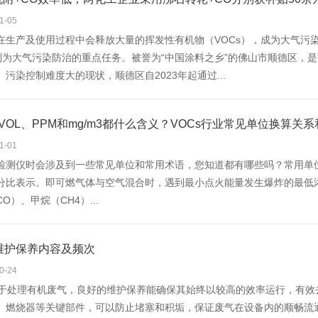
1-05
在生产及使用过程中会释放大量的挥发性有机物（VOCs），成为大气污
理列为大气污染防治的重点任务。被誉为“中国涂料之乡”的佛山市顺德区，
污染控制难度大的现状，顺德区自2023年起通过...
%VOL、PPM和mg/m3都什么含义？VOCs行业常见单位换算关
1-01
测仪时会涉及到一些常见单位和常用术语，您知道都有哪些吗？常用单位 Com
分比表示。即可燃气体与空气混合时，遇到最小点火能量发生爆炸的最低
O）、甲烷（CH4）...
维护保养内容及频次
0-24
用于处理有机废气，良好的维护保养能确保其始终以较高的效率运行，有
、燃烧器等关键部件，可以防止堵塞和积垢，保证废气在设备内的顺畅流