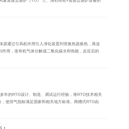
风量直接焚烧炉（TO） 三、沸石转轮+直接焚烧炉设备的
机气体源通过引风机作用引入净化装置列管换热器换热，再送
剂作用，使有机气体分解成二氧化碳水和热能，反应后的
据多年的RTO设计、制造、调试运行经验，将RTO技术相关
分，使排气指标满足国家和相关地方标准。两槽式RTO由
万！