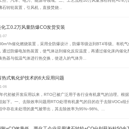
工控、汽车、电力、能源等领域。二、工艺流程10万风量沸石转轮+0.6万
沸石转轮装置，引风机，直接焚烧...
化工0.2万风量防爆CO发货安装
1-07
000m³/h催化燃烧装置，采用全防爆设计，防爆等级达到BT4等级。有
，通过防爆电加热装置，使气体达到催化反应温度，再通过催化床内催化
换热器与低温气体进行热交换，使进入的气体升...
蓄热式氧化炉技术的6大应用问题
1-06
90年代初被开发应用以来，RTO已被广泛用于各行业有机废气的治理。根
结如下。一、去除效率问题用RTO处理有机废气的目的在于去除VOCs组
中存在未处理的废气被带出，其去除效率为95%~98%。...
附+CO效率低，两化工企业采用沸石转轮+CO分别获补贴50余