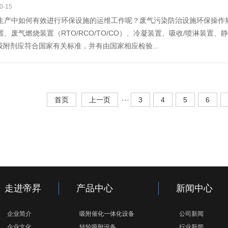
0-15
生产中如何有效进行环保设施的运维工作呢？废气污染防治设施环保操作
置、废气燃烧装置（RTO/RCO/TO/CO）、冷凝装置、吸收/喷淋装
吸附剂应符合国家有关标准，并有由国家相应检验...
首页
上一页
···
3
4
5
6
走进帝昇
产品中心
新闻中心
企业简介
吸附催化一体化设备
公司新闻
企业文化
转轮吸附设备
行业新闻