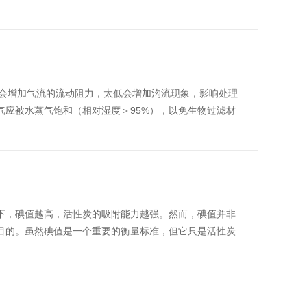
池太高会增加气流的流动阻力，太低会增加沟流现象，影响处理
应被水蒸气饱和（相对湿度＞95%），以免生物过滤材
下，碘值越高，活性炭的吸附能力越强。然而，碘值并非
目的。虽然碘值是一个重要的衡量标准，但它只是活性炭