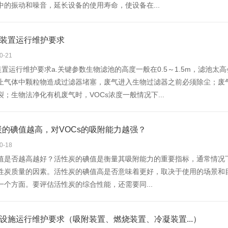
中的振动和噪音，延长设备的使用寿命，使设备在...
物装置运行维护要求
0-21
物装置运行维护要求a.关键参数生物滤池的高度一般在0.5～1.5m，滤
止气体中颗粒物造成过滤器堵塞，废气进入生物过滤器之前必须除尘；废气
；生物法净化有机废气时，VOCs浓度一般情况下...
的碘值越高，对VOCs的吸附能力越强？
0-18
值是否越高越好？活性炭的碘值是衡量其吸附能力的重要指标，通常情况
性炭质量的因素。活性炭的碘值高是否意味着更好，取决于使用的场景和
一个方面。要评估活性炭的综合性能，还需要同...
理设施运行维护要求（吸附装置、燃烧装置、冷凝装置...）