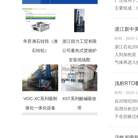
广泛应用于
主要组成：
湛江新中美
时间：2024-1
帝昇沸石转筒（沸
浙江得力工贸有限
湛江石化2
石转轮）
公司蓄热式焚烧炉
入到加热室
安装现场图
气体再进入
浅析RTO
时间：2024-1
VOC-XC系列吸附
XST系列酸碱吸收
自20世纪
催化一体化设备
塔
应用分析总
于在切换过程
活性炭吸脱