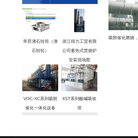
吸附催化燃烧
帝昇沸石转筒（沸
浙江得力工贸有限
石转轮）
公司蓄热式焚烧炉
安装现场图
VOC-XC系列吸附
XST系列酸碱吸收
催化一体化设备
塔