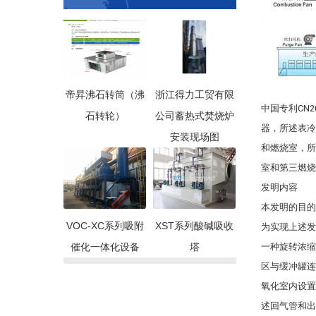
帝昇沸石转筒（沸
浙江得力工贸有限
中国专利CN
石转轮）
公司蓄热式焚烧炉
器，所述表冷
安装现场图
和燃烧室，所
室和第三燃烧
发明内容
本发明的目的
VOC-XC系列吸附
XST系列酸碱吸收
为实现上述发
催化一体化设备
塔
一种旋转浓缩
区与缓冲罐连
氧化室内设置
述回气管和出