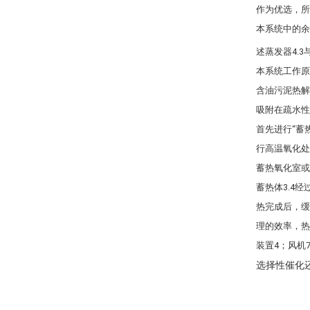
作为优选，所
本系统中的余
述蒸发器4.
本系统工作原
含油污泥热解
吸附在疏水性
首先进行“蓄
行高温氧化处
蓄热氧化室或
蓄热体3.4
热完成后，缓
理的效率，热
装置4；风机
选择性催化